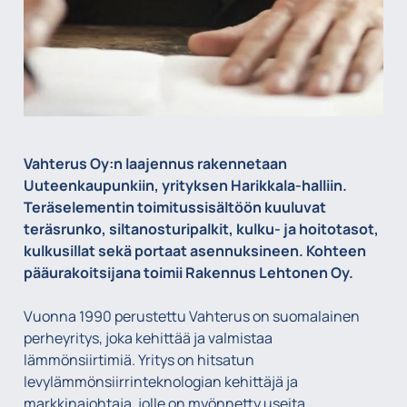
Vahterus Oy:n laajennus rakennetaan
Uuteenkaupunkiin, yrityksen Harikkala-halliin.
Teräselementin toimitussisältöön kuuluvat
teräsrunko, siltanosturipalkit, kulku- ja hoitotasot,
kulkusillat sekä portaat asennuksineen. Kohteen
pääurakoitsijana toimii Rakennus Lehtonen Oy.
Vuonna 1990 perustettu Vahterus on suomalainen
perheyritys, joka kehittää ja valmistaa
lämmönsiirtimiä. Yritys on hitsatun
levylämmönsiirrinteknologian kehittäjä ja
markkinajohtaja, jolle on myönnetty useita