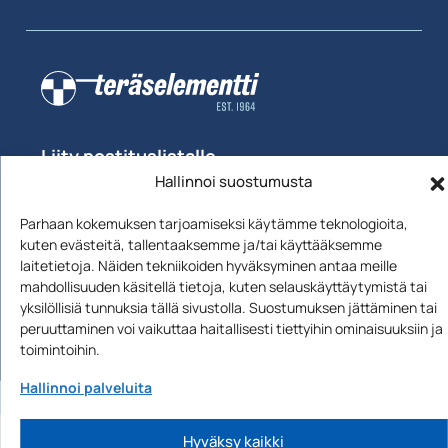
Uutiskirjeen
Liity postituslistalle
Hallinnoi suostumusta
tilaus
Sähköposti
Liity >
Parhaan kokemuksen tarjoamiseksi käytämme teknologioita,
kuten evästeitä, tallentaaksemme ja/tai käyttääksemme
laitetietoja. Näiden tekniikoiden hyväksyminen antaa meille
mahdollisuuden käsitellä tietoja, kuten selauskäyttäytymistä tai
yksilöllisiä tunnuksia tällä sivustolla. Suostumuksen jättäminen tai
peruuttaminen voi vaikuttaa haitallisesti tiettyihin ominaisuuksiin ja
toimintoihin.
Hallinnoi palveluita
Hyväksy kaikki