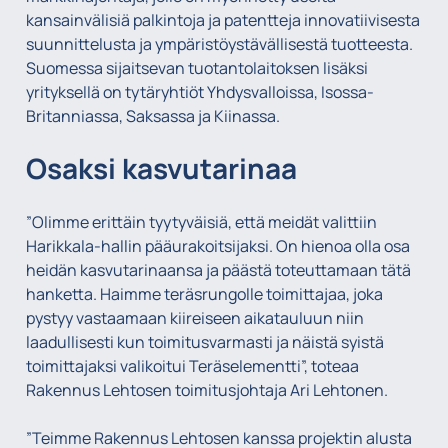
kansainvälisiä palkintoja ja patentteja innovatiivisesta
suunnittelusta ja ympäristöystävällisestä tuotteesta.
Suomessa sijaitsevan tuotantolaitoksen lisäksi
yrityksellä on tytäryhtiöt Yhdysvalloissa, Isossa-
Britanniassa, Saksassa ja Kiinassa.
Osaksi kasvutarinaa
”Olimme erittäin tyytyväisiä, että meidät valittiin
Harikkala-hallin pääurakoitsijaksi. On hienoa olla osa
heidän kasvutarinaansa ja päästä toteuttamaan tätä
hanketta. Haimme teräsrungolle toimittajaa, joka
pystyy vastaamaan kiireiseen aikatauluun niin
laadullisesti kun toimitusvarmasti ja näistä syistä
toimittajaksi valikoitui Teräselementti”, toteaa
Rakennus Lehtosen toimitusjohtaja Ari Lehtonen.
”Teimme Rakennus Lehtosen kanssa projektin alusta