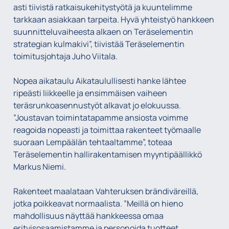
asti tiivistä ratkaisukehitystyötä ja kuuntelimme
tarkkaan asiakkaan tarpeita. Hyvä yhteistyö hankkeen
suunnitteluvaiheesta alkaen on Teräselementin
strategian kulmakivi”, tiivistää Teräselementin
toimitusjohtaja Juho Viitala.
Nopea aikataulu Aikataulullisesti hanke lähtee
ripeästi liikkeelle ja ensimmäisen vaiheen
teräsrunkoasennustyöt alkavat jo elokuussa.
”Joustavan toimintatapamme ansiosta voimme
reagoida nopeasti ja toimittaa rakenteet työmaalle
suoraan Lempäälän tehtaaltamme”, toteaa
Teräselementin hallirakentamisen myyntipäällikkö
Markus Niemi.
Rakenteet maalataan Vahteruksen brändiväreillä,
jotka poikkeavat normaalista. ”Meillä on hieno
mahdollisuus näyttää hankkeessa omaa
erityisosaamistamme ja personoida tuotteet