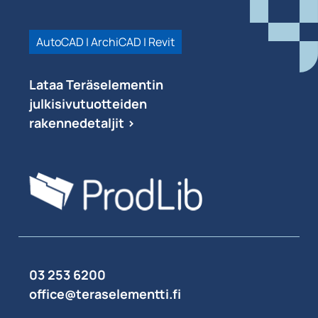
AutoCAD | ArchiCAD | Revit
Lataa Teräselementin
julkisivutuotteiden
rakennedetaljit >
03 253 6200
office@teraselementti.ﬁ