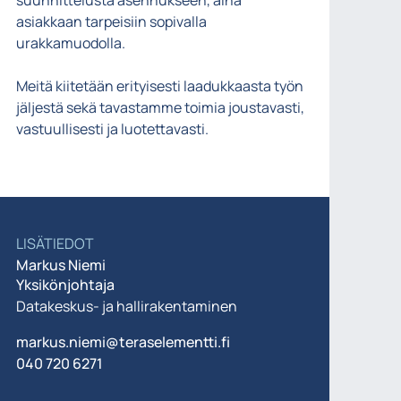
suunnittelusta asennukseen, aina
asiakkaan tarpeisiin sopivalla
urakkamuodolla.
Meitä kiitetään erityisesti laadukkaasta työn
jäljestä sekä tavastamme toimia joustavasti,
vastuullisesti ja luotettavasti.
LISÄTIEDOT
Markus Niemi
Yksikönjohtaja
Datakeskus- ja hallirakentaminen
markus.niemi@teraselementti.fi
040 720 6271