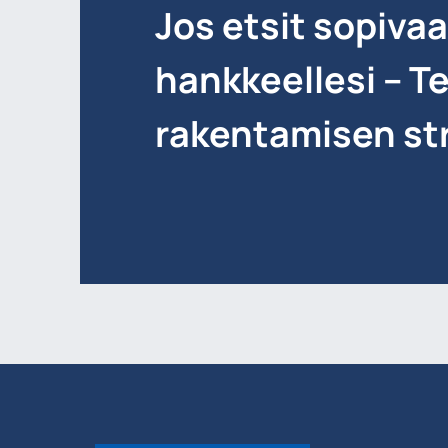
Jos etsit sopiva
hankkeellesi – T
rakentamisen str