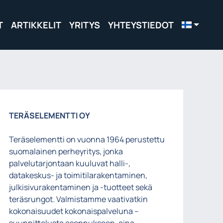
T
ARTIKKELIT
YRITYS
YHTEYSTIEDOT
TERÄSELEMENTTI OY
Teräselementti on vuonna 1964 perustettu
suomalainen perheyritys, jonka
palvelutarjontaan kuuluvat halli-,
datakeskus- ja toimitilarakentaminen,
julkisivurakentaminen ja -tuotteet sekä
teräsrungot. Valmistamme vaativatkin
kokonaisuudet kokonaispalveluna –