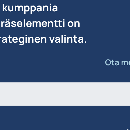
a kumppania
eräselementti on
ateginen valinta.
Ota me