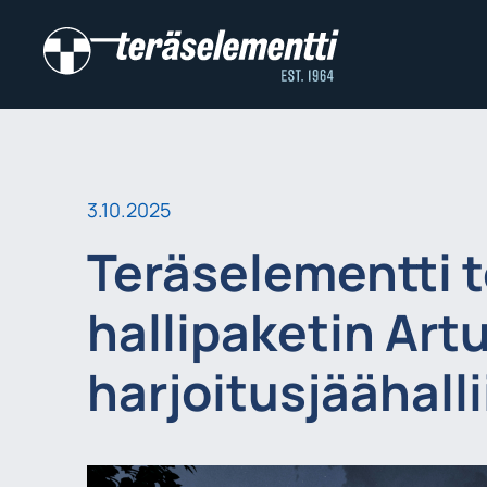
3.10.2025
Teräselementti t
hallipaketin Art
harjoitusjäähalli