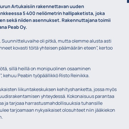
Turun Artukaisiin rakennettavan uuden
hankkeessa 5 400 neliömetrin hallipaketista, joka
een sekä niiden asennukset. Rakennuttajana toimii
jana Peab Oy.
. Suunnitteluvaihe oli pitkä, mutta olemme alusta asti
neet kovasti töitä yhteisen päämäärän eteen”, kertoo
tä, sillä heillä on monipuolinen osaaminen
 kehuu Peabin työpäällikkö Risto Reinikka.
tukaisten liikuntakeskuksen kehityshanketta, jossa myös
 uudisrakentamisen yhteydessä. Kokonaisuus parantaa
a ja tarjoaa harrastusmahdollisuuksia tuhansille
li tulee tarjoamaan nykyaikaiset olosuhteet niin jääkiekon
n.