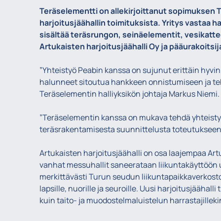
Teräselementti on allekirjoittanut sopimuksen 
harjoitusjäähallin toimituksista. Yritys vastaa 
sisältää teräsrungon, seinäelementit, vesikatt
Artukaisten harjoitusjäähalli Oy ja pääurakoitsi
”Yhteistyö Peabin kanssa on sujunut erittäin hyvin
halunneet sitoutua hankkeen onnistumiseen ja teh
Teräselementin halliyksikön johtaja Markus Niemi.
”Teräselementin kanssa on mukava tehdä yhteistyö
teräsrakentamisesta suunnittelusta toteutukseen”,
Artukaisten harjoitusjäähalli on osa laajempaa Ar
vanhat messuhallit saneerataan liikuntakäyttöön
merkittävästi Turun seudun liikuntapaikkaverkosto
lapsille, nuorille ja seuroille. Uusi harjoitusjäähal
kuin taito- ja muodostelmaluistelun harrastajilleki