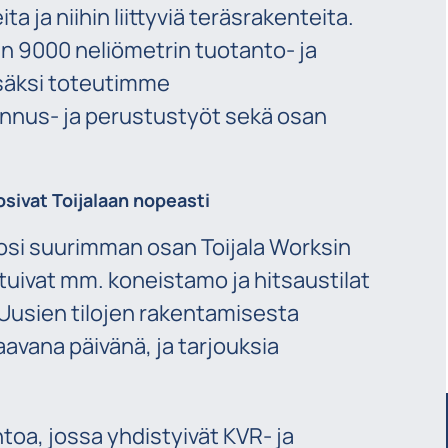
a ja niihin liittyviä teräsrakenteita.
n 9000 neliömetrin tuotanto- ja
Lisäksi toteutimme
ennus- ja perustustyöt sekä osan
osivat Toijalaan nopeasti
osi suurimman osan Toijala Worksin
tuivat mm. koneistamo ja hitsaustilat
Uusien tilojen rakentamisesta
aavana päivänä, ja tarjouksia
toa, jossa yhdistyivät KVR- ja