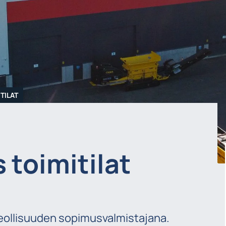
TILAT
 toimitilat
teollisuuden sopimusvalmistajana.