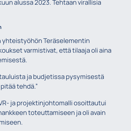
uun alussa 2023. Tehtaan virallisia
n
en yhteistyöhön Teräselementin
kset varmistivat, että tilaaja oli aina
emisestä.
atauluista ja budjetissa pysymisestä
 pitää tehdä.”
- ja projektinjohtomalli osoittautui
hankkeen toteuttamiseen ja oli avain
ymiseen.