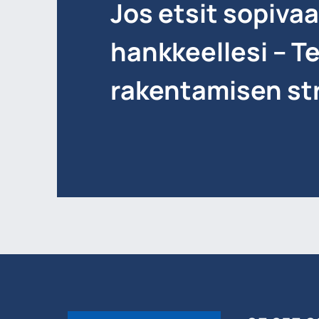
Jos etsit sopiva
hankkeellesi – T
rakentamisen str