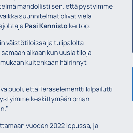
stelmä mahdollisti sen, että pystyimme
aikka suunnitelmat olivat vielä
usjohtaja
Pasi Kannisto
kertoo.
n väistötiloissa ja tulipalolta
 samaan aikaan kun uusia tiloja
n mukaan kuitenkaan häirinnyt
vä puoli, että Teräselementti kilpailutti
en pystyimme keskittymään oman
n.”
ittamaan vuoden 2022 lopussa, ja