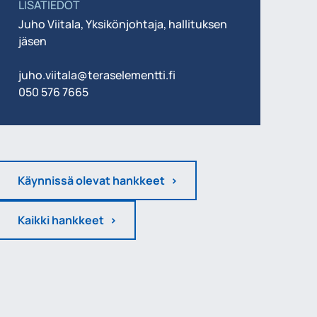
LISÄTIEDOT
Juho Viitala, Yksikönjohtaja, hallituksen
jäsen
juho.viitala@teraselementti.fi
050 576 7665
Käynnissä olevat hankkeet
Kaikki hankkeet