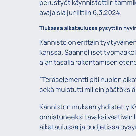
perustyöt käynnistettiin tammik
avajaisia juhlittiin 6.3.2024.
Tiukassa aikataulussa pysyttiin hyvi
Kannisto on erittäin tyytyväin
kanssa. Säännölliset työmaakokou
ajan tasalla rakentamisen eten
”Teräselementti piti huolen aik
sekä muistutti milloin päätöksiä
Kanniston mukaan yhdistetty KVR
onnistuneeksi tavaksi vaativan 
aikataulussa ja budjetissa pys