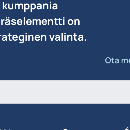
a kumppania
eräselementti on
ateginen valinta.
Ota me