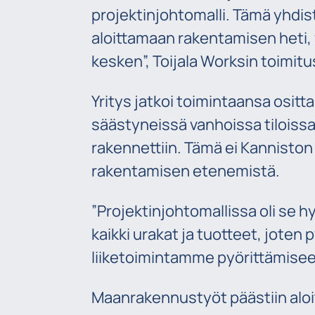
projektinjohtomalli. Tämä yhdi
aloittamaan rakentamisen heti, v
kesken”, Toijala Worksin toimit
Yritys jatkoi toimintaansa osittai
säästyneissä vanhoissa tiloissa
rakennettiin. Tämä ei Kannisto
rakentamisen etenemistä.
”Projektinjohtomallissa oli se hy
kaikki urakat ja tuotteet, jot
liiketoimintamme pyörittämisee
Maanrakennustyöt päästiin alo