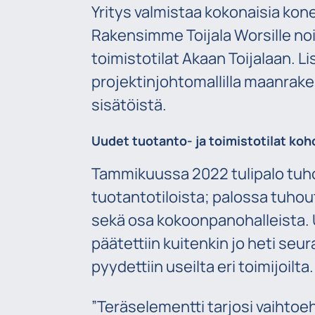
Yritys valmistaa kokonaisia koneit
Rakensimme Toijala Worsille noi
toimistotilat Akaan Toijalaan. 
projektinjohtomallilla maanrak
sisätöistä.
Uudet tuotanto- ja toimistotilat koh
Tammikuussa 2022 tulipalo tuh
tuotantotiloista; palossa tuhou
sekä osa kokoonpanohalleista. 
päätettiin kuitenkin jo heti seur
pyydettiin useilta eri toimijoilta.
”Teräselementti tarjosi vaihtoeh