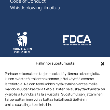
Code of Conduct
Whistleblowing-ilmoitus
Hallinnoi suostumusta
Parhaan kokemuksen tarjoamiseksi käytämme teknologioita,
kuten evästeitä, tallentaaksemme ja/tai käyttääksemme
laitetietoja. Näiden tekniikoiden hyväksyminen antaa meille
mahdollisuuden käsitellä tietoja, kuten selauskäyttäytymistä tai
yksilöllisiä tunnuksia tällä sivustolla. Suostumuksen jättäminen
tai peruuttaminen voi vaikuttaa haitallisesti tiettyihin
Uutiskirjeen
Liity postituslistalle
ominaisuuksiin ja toimintoihin.