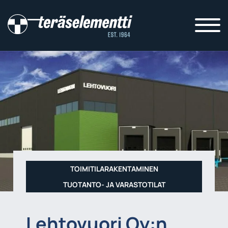
TOIMITILARAKENTAMINEN
TUOTANTO- JA VARASTOTILAT
Lehtovuori Oy:n