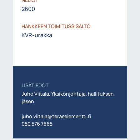
2600
HANKKEEN TOIMITUSSISÄLTÖ
KVR-urakka
LISÄTIEDOT
Juho Viitala, Yksikönjohtaja, hallituksen
jäsen
juho.viitala@teraselementti.fi
050 576 7665