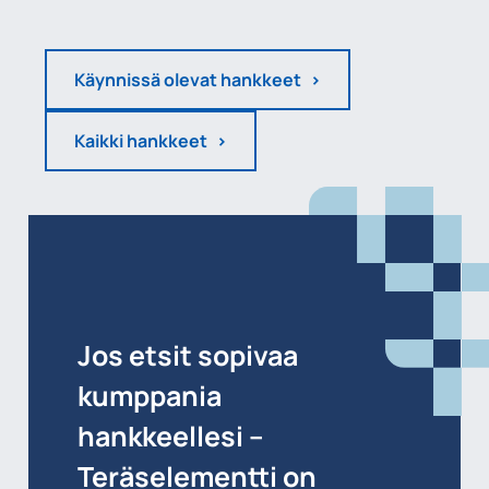
Käynnissä olevat hankkeet
Kaikki hankkeet
Jos etsit sopivaa
kumppania
hankkeellesi –
Teräselementti on