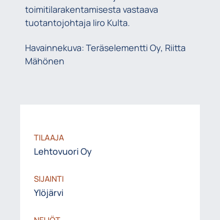
toimitilarakentamisesta vastaava
tuotantojohtaja Iiro Kulta.
Havainnekuva: Teräselementti Oy, Riitta
Mähönen
TILAAJA
Lehtovuori Oy
SIJAINTI
Ylöjärvi
NELIÖT