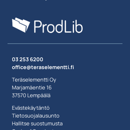
03 253 6200
office@teraselementti.ﬁ
Teräselementti Oy
Marjamäentie 16
37570 Lempäälä
Evästekäytäntö
Tietosuojalausunto
Hallitse suostumusta