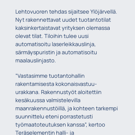
Lehtovuoren tehdas sijaitsee Ylöjärvellä.
Nyt rakennettavat uudet tuotantotilat
kaksinkertaistavat yrityksen olemassa
olevat tilat. Tiloihin tulee uusi
automatisoitu laserleikkauslinja,
särmäyspuristin ja automatisoitu
maalauslinjasto.
”Vastasimme tuotantohallin
rakentamisesta kokonaisvastuu-
urakkana. Rakennustyöt aloitettiin
kesäkuussa valmistelevilla
maanrakennustöillä, ja kohteen tarkempi
suunnittelu eteni porrastetusti
työmaatoteutuksen kanssa”, kertoo
Teräselementin halli- ja