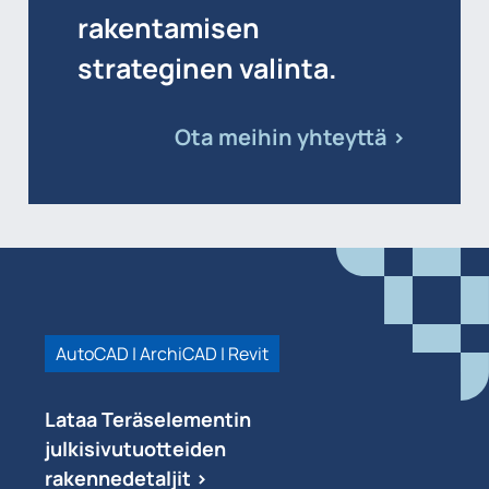
rakentamisen
strateginen valinta.
Ota meihin yhteyttä >
AutoCAD | ArchiCAD | Revit
Lataa Teräselementin
julkisivutuotteiden
rakennedetaljit >