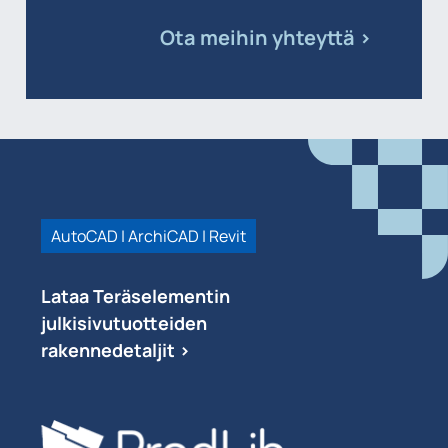
Ota meihin yhteyttä >
AutoCAD | ArchiCAD | Revit
Lataa Teräselementin
julkisivutuotteiden
rakennedetaljit >