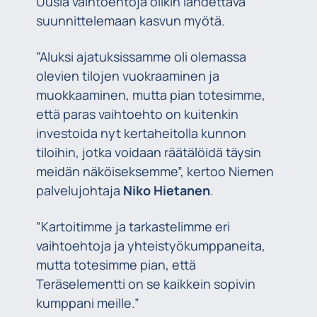
Uusia vaihtoehtoja olikin lähdettävä
suunnittelemaan kasvun myötä.
”Aluksi ajatuksissamme oli olemassa
olevien tilojen vuokraaminen ja
muokkaaminen, mutta pian totesimme,
että paras vaihtoehto on kuitenkin
investoida nyt kertaheitolla kunnon
tiloihin, jotka voidaan räätälöidä täysin
meidän näköiseksemme”, kertoo Niemen
palvelujohtaja
Niko Hietanen
.
”Kartoitimme ja tarkastelimme eri
vaihtoehtoja ja yhteistyökumppaneita,
mutta totesimme pian, että
Teräselementti on se kaikkein sopivin
kumppani meille.”