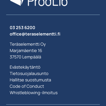
03 253 6200
office@teraselementti.ﬁ
Teräselementti Oy
Marjamäentie 16
37570 Lempäälä
Evästekäytäntö
Tietosuojalausunto
Hallitse suostumusta
Code of Conduct
Whistleblowing-ilmoitus