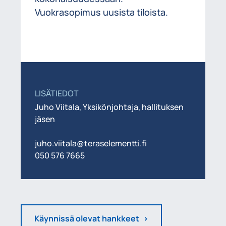
Vuokrasopimus uusista tiloista.
LISÄTIEDOT
Juho Viitala, Yksikönjohtaja, hallituksen
jäsen
juho.viitala@teraselementti.fi
050 576 7665
Käynnissä olevat hankkeet