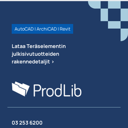
AutoCAD | ArchiCAD | Revit
Lataa Teräselementin
julkisivutuotteiden
rakennedetaljit >
03 253 6200