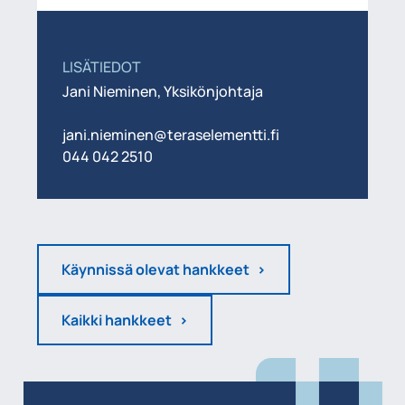
LISÄTIEDOT
Jani Nieminen, Yksikönjohtaja
jani.nieminen@teraselementti.fi
044 042 2510
Käynnissä olevat hankkeet
Kaikki hankkeet