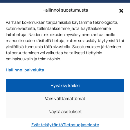
Hallinnoi suostumusta
Parhaan kokemuksen tarjoamiseksi käytämme teknologioita,
kuten evästeitä, tallentaaksemme ja/tai käyttääksemme
laitetietoja. Näiden tekniikoiden hyväksyminen antaa meille
mahdollisuuden käsitellä tietoja, kuten selauskäyttäytymistä tai
yksilöllisiä tunnuksia tällä sivustolla. Suostumuksen jättäminen
tai peruuttaminen voi vaikuttaa haitallisesti tiettyihin
Uutiskirjeen
Liity postituslistalle
ominaisuuksiin ja toimintoihin.
tilaus
Sähköposti
Hallinnoi palveluita
Liity >
Hyväksy kaikki
Vain välttämättömät
Näytä asetukset
Evästekäytäntö
Tietosuojaseloste