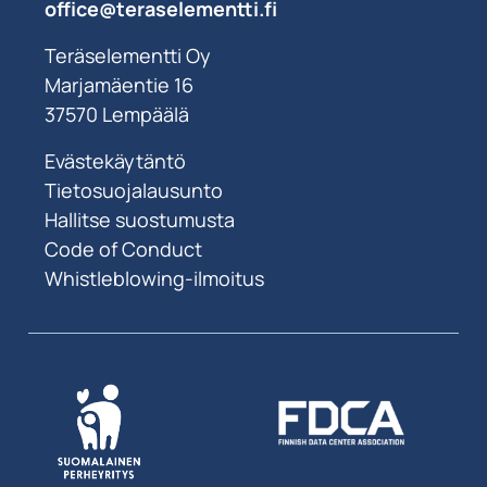
office@teraselementti.ﬁ
Teräselementti Oy
Marjamäentie 16
37570 Lempäälä
Evästekäytäntö
Tietosuojalausunto
Hallitse suostumusta
Code of Conduct
Whistleblowing-ilmoitus