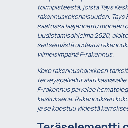
toimipisteestä, joista Tays K
rakennuskokonaisuuden. Tays 
saatossa laajennettu moneen o
Uudistamisohjelma 2020, aloit
seitsemästä uudesta rakennukse
viimeisimpänä F-rakennus.
Koko rakennushankkeen tarkoit
terveyspalvelut alati kasvavalle
F-rakennus palvelee hematologia
keskuksena. Rakennuksen kokona
ja se koostuu viidestä kerrokses
Teräselementti o