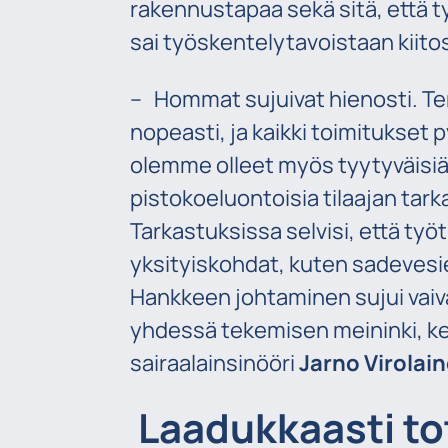
rakennustapaa sekä sitä, että t
sai työskentelytavoistaan kiitos
– Hommat sujuivat hienosti. Ter
nopeasti, ja kaikki toimitukset 
olemme olleet myös tyytyväisi
pistokoeluontoisia tilaajan tarka
Tarkastuksissa selvisi, että työ
yksityiskohdat, kuten sadevesien
Hankkeen johtaminen sujui vaivat
yhdessä tekemisen meininki, ke
sairaalainsinööri
Jarno Virolai
Laadukkaasti tot