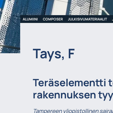
ALUMIINI
COMPOSER
JULKISIVUMATERIAALIT
Tays, F
Teräselementti t
rakennuksen tyyl
Tampereen yliopistollinen sairaa