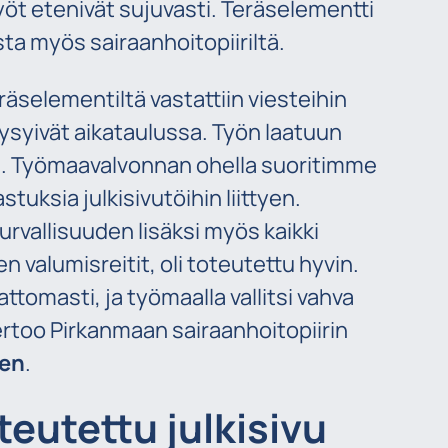
yöt etenivät sujuvasti. Teräselementti
ta myös sairaanhoitopiiriltä.
äselementiltä vastattiin viesteihin
pysyivät aikataulussa. Työn laatuun
ä. Työmaavalvonnan ohella suoritimme
stuksia julkisivutöihin liittyen.
turvallisuuden lisäksi myös kaikki
 valumisreitit, oli toteutettu hyvin.
tomasti, ja työmaalla vallitsi vahva
rtoo Pirkanmaan sairaanhoitopiirin
nen
.
eutettu julkisivu