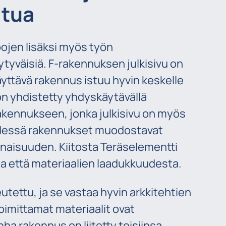
ltua
ojen lisäksi myös työn
yytyväisiä. F-rakennuksen julkisivu on
näyttävä rakennus istuu hyvin keskelle
n yhdistetty yhdyskäytävällä
rakennukseen, jonka julkisivu on myös
hdessä rakennukset muodostavat
naisuuden. Kiitosta Teräselementti
ta että materiaalien laadukkuudesta.
eutettu, ja se vastaa hyvin arkkitehtien
oimittamat materiaalit ovat
nha rakennus on liitetty toisiinsa