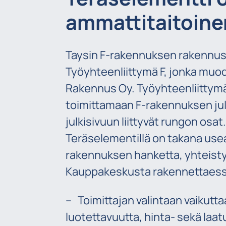
ammattitaitoinen
Taysin F-rakennuksen rakennus
Työyhteenliittymä F, jonka muod
Rakennus Oy. Työyhteenliittymä 
toimittamaan F-rakennuksen julk
julkisivuun liittyvät rungon osat
Teräselementillä on takana us
rakennuksen hanketta, yhteist
Kauppakeskusta rakennettaess
– Toimittajan valintaan vaikutt
luotettavuutta, hinta- sekä laat