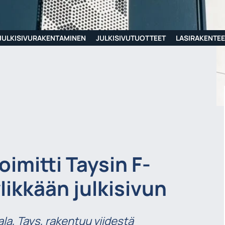
JULKISIVURAKENTAMINEN
JULKISIVUTUOTTEET
LASIRAKENTEE
oimitti Taysin F-
ikkään julkisivun
la, Tays, rakentuu viidestä