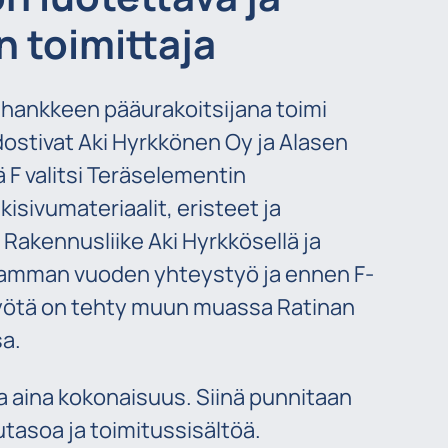
 toimittaja
hankkeen pääurakoitsijana toimi
ostivat Aki Hyrkkönen Oy ja Alasen
F valitsi Teräselementin
isivumateriaalit, eristeet ja
. Rakennusliike Aki Hyrkkösellä ja
eamman vuoden yhteystyö ja ennen F-
yötä on tehty muun muassa Ratinan
a.
aa aina kokonaisuus. Siinä punnitaan
utasoa ja toimitussisältöä.