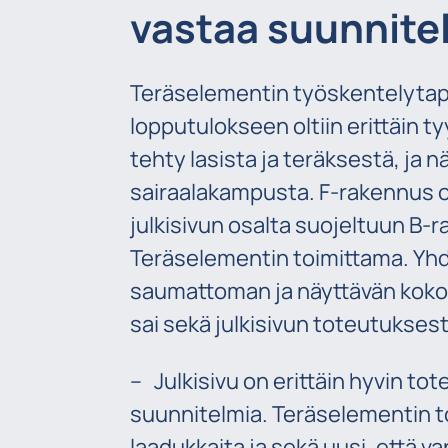
vastaa suunnite
Teräselementin työskentelytap
lopputulokseen oltiin erittäin t
tehty lasista ja teräksestä, ja 
sairaalakampusta. F-rakennus o
julkisivun osalta suojeltuun B-
Teräselementin toimittama. Y
saumattoman ja näyttävän koko
sai sekä julkisivun toteutukses
– Julkisivu on erittäin hyvin tot
suunnitelmia. Teräselementin t
laadukkaita ja sekä uusi, että va