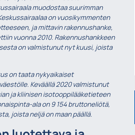
eskussairaala muodostaa suurimman
Keskussairaalaa on vuosikymmenten
tteeseen, ja mittavin rakennushanke,
ettiin vuonna 2010. Rakennushankkeen
sta on valmistunut nyt kuusi, joista
us on taata nykyaikaiset
 väestölle. Keväällä 2020 valmistunut
n ja kliinisen isotooppilääketieteen
ispinta-ala on 9 154 bruttoneliötä,
ta, joista neljä on maan päällä.
n luotettava ja