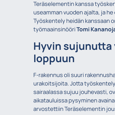
Teräselementin kanssa työsken
useamman vuoden ajalta, ja he ov
Työskentely heidän kanssaan on
työmaainsinööri
Tomi Kananoj
Hyvin sujunutta 
loppuun
F-rakennus oli suuri rakennusha
urakoitsijoita. Jotta työskente
sairaalassa sujuu jouhevasti, ov
aikatauluissa pysyminen avai
arvostettiin Teräselementin jo