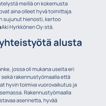
telystä meillä on kokemusta
at aina olleet hyvä toimittaja.
 sujunut hienosti, kertoo
a
Aki Hyrkkönen Oy:stä.
yhteistyötä alusta
nke, jossa oli mukana useita eri
ly sekä rakennustyömaalla että
at hyvin toimiva vuorovaikutus ja
nasemassa. Rakennustyömaalla
ustavaa asennetta, hyvää