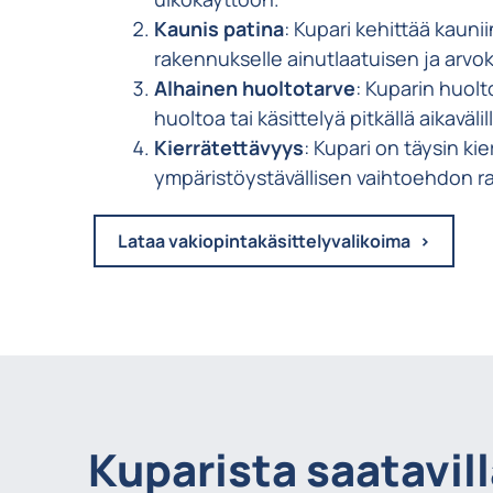
Kaunis patina
: Kupari kehittää kauni
rakennukselle ainutlaatuisen ja arvo
Alhainen huoltotarve
: Kuparin huolt
huoltoa tai käsittelyä pitkällä aikavälil
Kierrätettävyys
: Kupari on täysin kie
ympäristöystävällisen vaihtoehdon r
Lataa vakiopintakäsittelyvalikoima
Kuparista saatavill