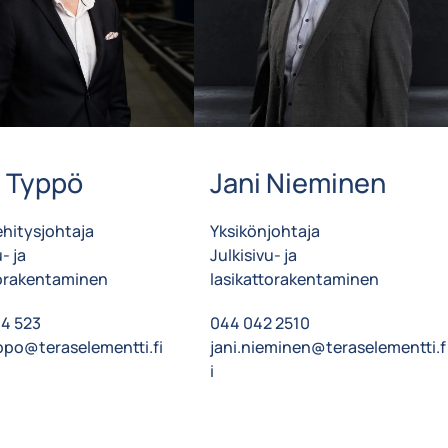
 Typpö
Jani Nieminen
hitysjohtaja
Yksikönjohtaja
- ja
Julkisivu- ja
torakentaminen
lasikattorakentaminen
4 523
044 042 2510
ppo@teraselementti.fi
jani.nieminen@teraselementti.f
i