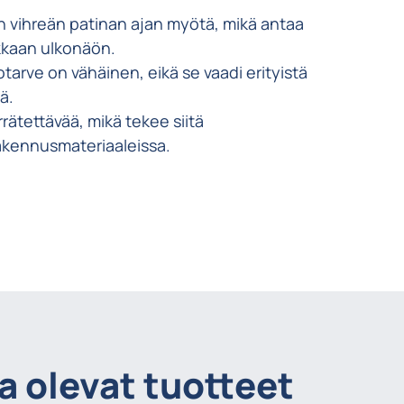
in vihreän patinan ajan myötä, mikä antaa
kkaan ulkonäön.
otarve on vähäinen, eikä se vaadi erityistä
lä.
rrätettävää, mikä tekee siitä
akennusmateriaaleissa.
a olevat tuotteet