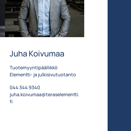
Juha Koivumaa
Tuotemyyntipäällikkö
Elementti- ja julkisivutuotanto
044 344 9340
juha.koivumaa@teraselementti.
fi