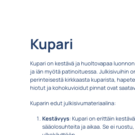
Kupari
Kupari on kestävä ja huoltovapaa luonnon
ja iän myötä patinoituessa. Julkisivuihin 
perinteisestä kirkkaasta kuparista, hapete
hiotut ja kohokuvioidut pinnat ovat saatavi
Kuparin edut julkisivumateriaalina:
Kestävyys
: Kupari on erittäin kestäv
sääolosuhteita ja aikaa. Se ei ruostu
ulkokäyttöön.