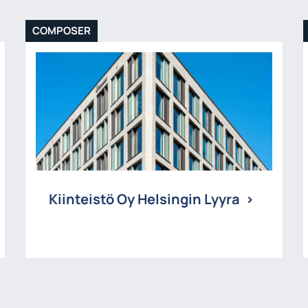
COMPOSER
Kiinteistö Oy Helsingin Lyyra