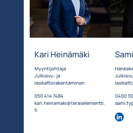
Kari Heinämäki
Sami
Myyntijohtaja
Hankeke
Julkisivu- ja
Julkisivu
lasikattorakentaminen
lasikat
050 414 7484
0400 30
kari.heinamaki@teraselementti.
sami.ty
fi