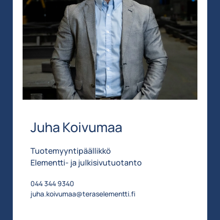
Juha Koivumaa
Tuotemyyntipäällikkö
Elementti- ja julkisivutuotanto
044 344 9340
juha.koivumaa@teraselementti.fi