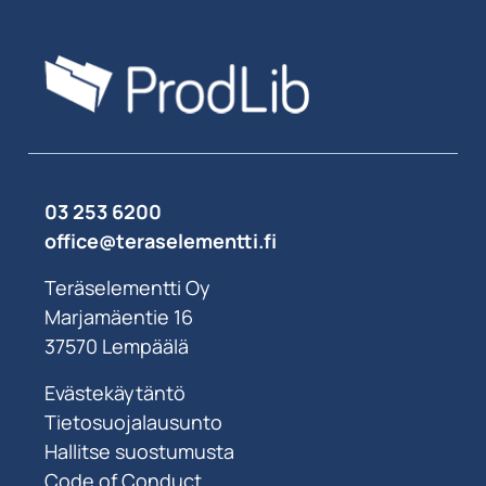
03 253 6200
office@teraselementti.ﬁ
Teräselementti Oy
Marjamäentie 16
37570 Lempäälä
Evästekäytäntö
Tietosuojalausunto
Hallitse suostumusta
Code of Conduct