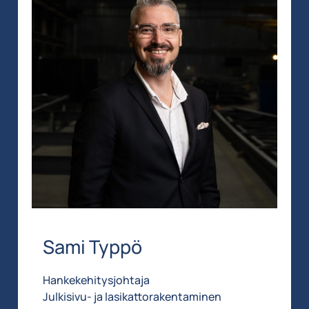
Sami Typpö
Hankekehitysjohtaja
Julkisivu- ja lasikattorakentaminen