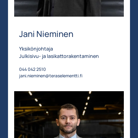
Jani Nieminen
Yksikönjohtaja
Julkisivu- ja lasikattorakentaminen
044 042 2510
jani.nieminen@teraselementti.fi