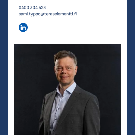
0400 304 523
sami.typpo@teraselementti.fi