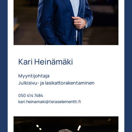
Kari Heinämäki
Myyntijohtaja
Julkisivu- ja lasikattorakentaminen
050 414 7484
kari.heinamaki@teraselementti.fi