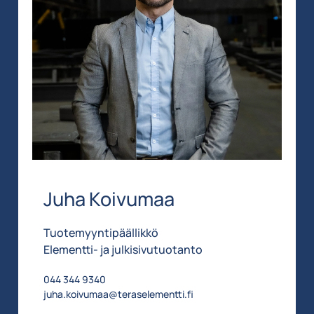
Juha Koivumaa
Tuotemyyntipäällikkö
Elementti- ja julkisivutuotanto
044 344 9340
juha.koivumaa@teraselementti.fi