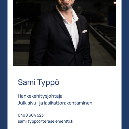
Sami Typpö
Hankekehitysjohtaja
Julkisivu- ja lasikattorakentaminen
0400 304 523
sami.typpo@teraselementti.fi