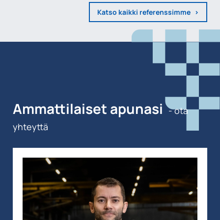
Katso kaikki referenssimme
Ammattilaiset apunasi
- ota
yhteyttä