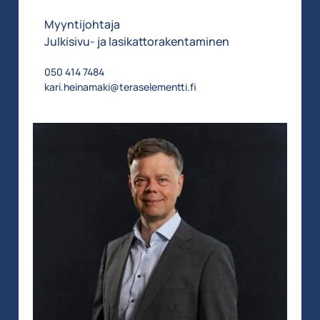
Myyntijohtaja
Julkisivu- ja lasikattorakentaminen
050 414 7484
kari.heinamaki@teraselementti.fi