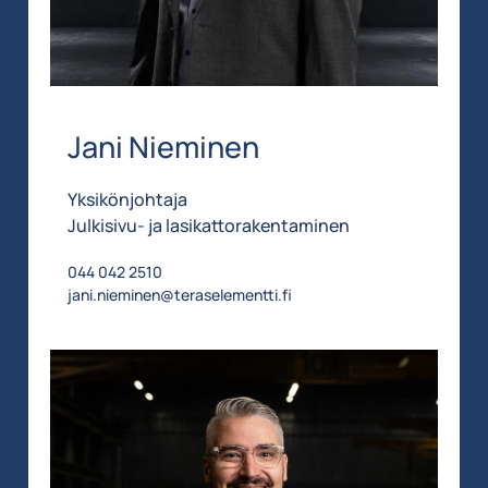
Jani Nieminen
Yksikönjohtaja
Julkisivu- ja lasikattorakentaminen
044 042 2510
jani.nieminen@teraselementti.fi