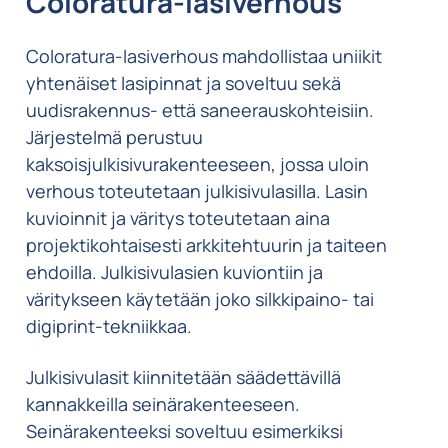
Coloratura-lasiverhous
Coloratura-lasiverhous mahdollistaa uniikit
yhtenäiset lasipinnat ja soveltuu sekä
uudisrakennus- että saneerauskohteisiin.
Järjestelmä perustuu
kaksoisjulkisivurakenteeseen, jossa uloin
verhous toteutetaan julkisivulasilla. Lasin
kuvioinnit ja väritys toteutetaan aina
projektikohtaisesti arkkitehtuurin ja taiteen
ehdoilla. Julkisivulasien kuviontiin ja
väritykseen käytetään joko silkkipaino- tai
digiprint-tekniikkaa.
Julkisivulasit kiinnitetään säädettävillä
kannakkeilla seinärakenteeseen.
Seinärakenteeksi soveltuu esimerkiksi