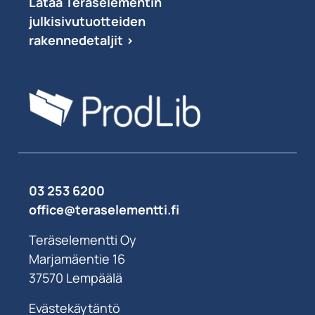
Lataa Teräselementin
julkisivutuotteiden
rakennedetaljit >
03 253 6200
office@teraselementti.ﬁ
Teräselementti Oy
Marjamäentie 16
37570 Lempäälä
Evästekäytäntö