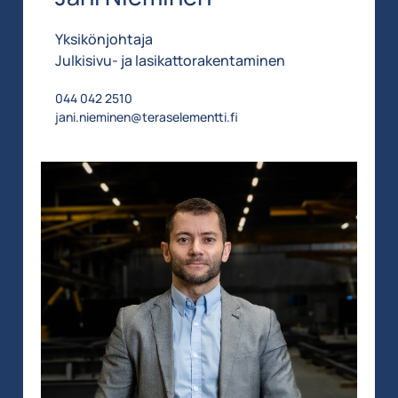
Yksikönjohtaja
Julkisivu- ja lasikattorakentaminen
044 042 2510
jani.nieminen@teraselementti.fi