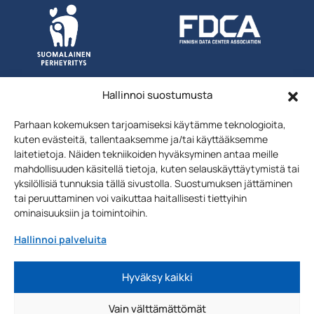
Hallinnoi suostumusta
Parhaan kokemuksen tarjoamiseksi käytämme teknologioita,
kuten evästeitä, tallentaaksemme ja/tai käyttääksemme
laitetietoja. Näiden tekniikoiden hyväksyminen antaa meille
mahdollisuuden käsitellä tietoja, kuten selauskäyttäytymistä tai
yksilöllisiä tunnuksia tällä sivustolla. Suostumuksen jättäminen
tai peruuttaminen voi vaikuttaa haitallisesti tiettyihin
Uutiskirjeen
Liity postituslistalle
ominaisuuksiin ja toimintoihin.
tilaus
Sähköposti
Hallinnoi palveluita
Liity >
Hyväksy kaikki
Vain välttämättömät